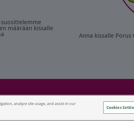
, suosittelemme
en määrään kissalle
aa
Anna kissalle Porus
22 Porus GmbH All rights reserved Legal Notice P
gation, analyze site usage, and assist in our
Cookies Settin