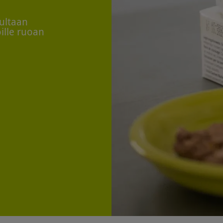
ultaan
oille ruoan