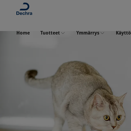
Home
Tuotteet
Ymmärrys
Käyttö
Catney® One
Phosphate & CKD
Fosfaatti ja krooninen
Porus® One
munuaissairaus (CKD)
Ureemiset toksiinit