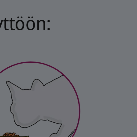
yttöön: