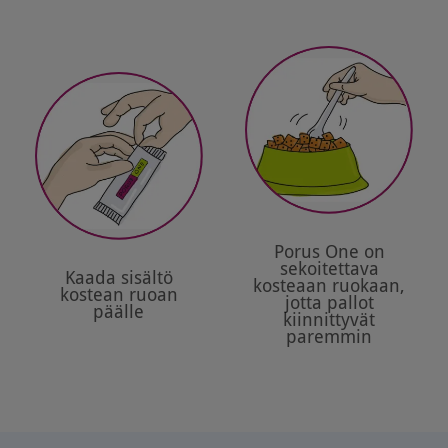
Porus One on
sekoitettava
Kaada sisältö
kosteaan ruokaan,
kostean ruoan
jotta pallot
päälle
kiinnittyvät
paremmin