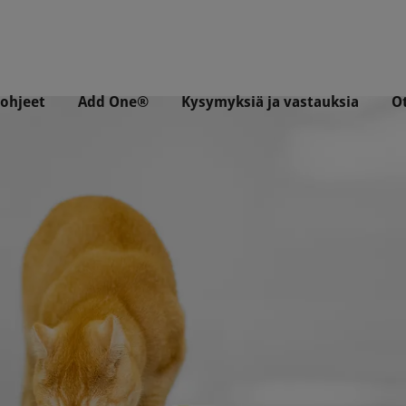
ohjeet
Add One®
Kysymyksiä ja vastauksia
O