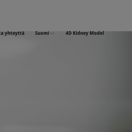
ta yhteyttä
Suomi
4D Kidney Model
Dansk
Nederlands
Polski
Suomi
Français
Deutsch
Italiano