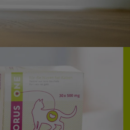
Norsk bokmål
Svenska
English
Castellano
Português
Hrvatski
Slovenščina
Korean