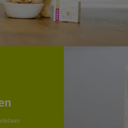
en
oitetaan