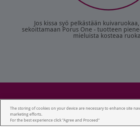
Jos kissa syö pelkästään kuivaruokaa
sekoittamaan Porus One - tuotteen piene
mieluista kosteaa ruok
Copyright 20
The storing of cookies on your device are necessary to enhance site navi
marketing efforts.
For the best experience click "Agree and Proceed"