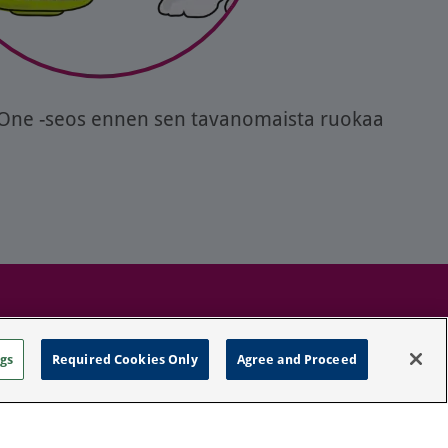
 One -seos ennen sen tavanomaista ruokaa
rivacy Policy
gs
Required Cookies Only
Agree and Proceed