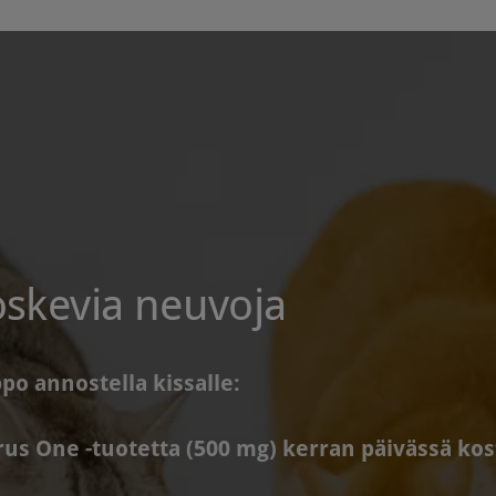
oskevia neuvoja
po annostella kissalle:
orus One -tuotetta (500 mg) kerran päivässä ko