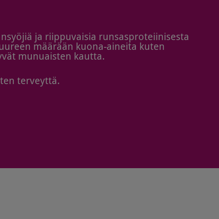
ansyöjiä ja riippuvaisia runsasproteiinisesta
 suureen määrään kuona-aineita kuten
ttyvät munuaisten kautta.
en terveyttä.