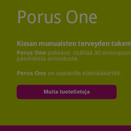
Porus One
Kissan munuaisten terveyden tuke
Porus One
-pakkaus sisältää 30 annospus
päivittäistä annostusta.
Porus One
on saatavilla eläinlääkäriltä.
Muita tuotetietoja