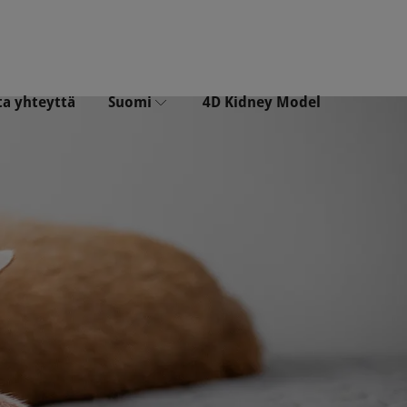
ta yhteyttä
Suomi
4D Kidney Model
Dansk
Nederlands
Polski
Suomi
Français
Deutsch
Italiano