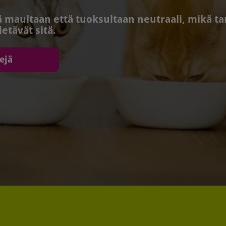
 maultaan että tuoksultaan neutraali, mikä tar
etävät sitä.
ejä