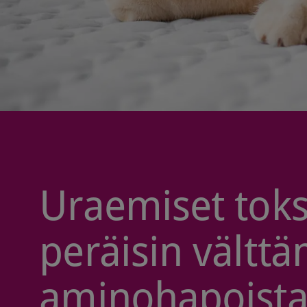
Uraemiset toksi
peräisin vältt
aminohapoist