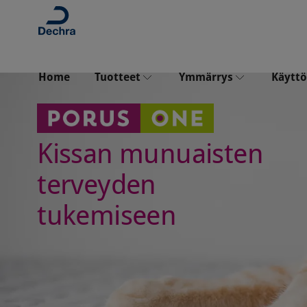
Home
Tuotteet
Ymmärrys
Käyttö
Catney® One
Phosphate & CKD
Fosfaatti ja krooninen
Kissan munuaisten
Porus® One
munuaissairaus (CKD)
terveyden
Ureemiset toksiinit
tukemiseen