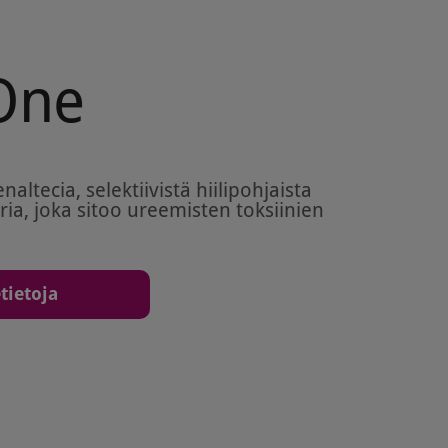
One
altecia, selektiivistä hiilipohjaista
ia, joka sitoo ureemisten toksiinien
tietoja