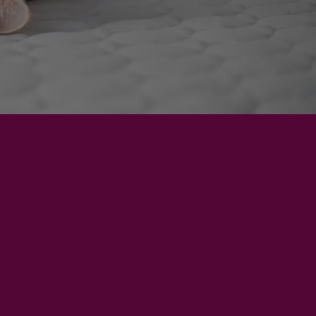
Norsk bokmål
Svenska
English
Castellano
Português
Hrvatski
Slovenščina
Korean