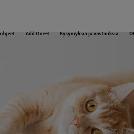
ohjeet
Add One®
Kysymyksiä ja vastauksia
O