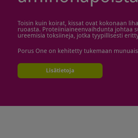
Toisin kuin koirat, kissat ovat kokonaan lih
ruoasta. Proteiiniaineenvaihdunta johtaa
ureemisia toksiineja, jotka tyypillisesti eri
Porus One on kehitetty tukemaan munuaist
Lisätietoja