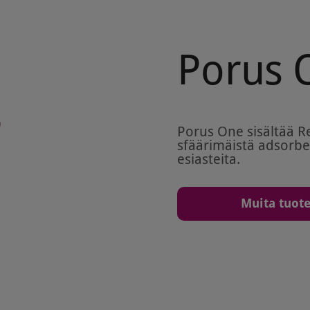
Porus 
Porus One sisältää Ren
sfäärimäistä adsorber
esiasteita.
Muita tuote