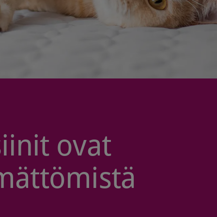
init ovat
ämättömistä
a