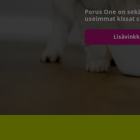
Porus One on sekä
useimmat kissat si
Lisävinkk