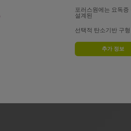
포러스원에는 요독증 
설계된
선택적 탄소기반 구형
추가 정보