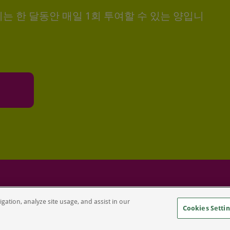
이는 한 달동안 매일 1회 투여할 수 있는 양입니
022 Porus GmbH All rights reserved
Legal Notice
P
gation, analyze site usage, and assist in our
Cookies Settin