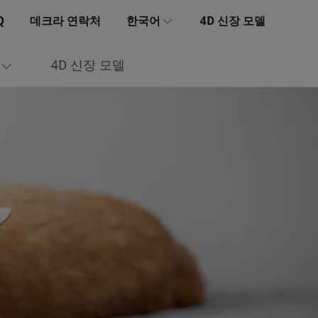
Q
데크라 연락처
한국어
4D 신장 모델
Dansk
4D 신장 모델
Nederlands
Polski
Suomi
Français
Deutsch
Italiano
Norsk bokmål
Svenska