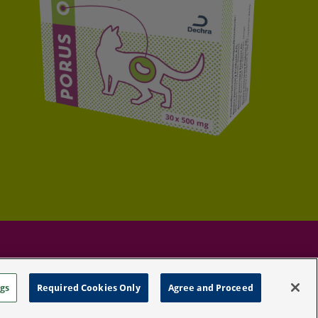
rivacy Policy
gs
Required Cookies Only
Agree and Proceed