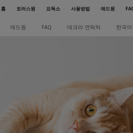
홈
포러스원
요독소
사용방법
애드원
FA
애드원
FAQ
데크라 연락처
한국어