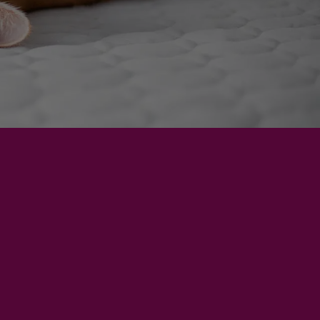
English
Castellano
Português
Hrvatski
Slovenščina
한국어