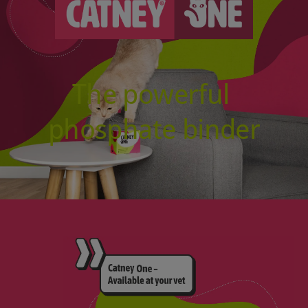
The powerful
phosphate binder