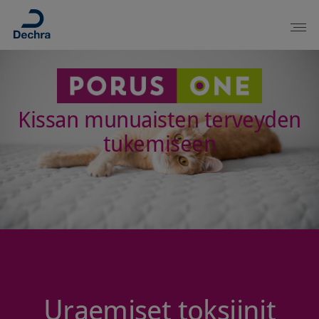
Kissan munuaisten terveyden
tukemiseen
Uraemiset toksiinit