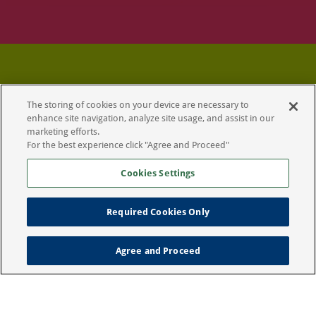
Catney One: Top Tips
The storing of cookies on your device are necessary to
enhance site navigation, analyze site usage, and assist in our
marketing efforts.
For the best experience click "Agree and Proceed"
ONCE OPENED, HOW LONG CAN I USE
A CATNEY ONE SACHET FOR?
Cookies Settings
CAN I ADMINISTER CATNEY ONE WITH
Required Cookies Only
PORUS ONE?
Agree and Proceed
DO I HAVE TO MIX CATNEY ONE INTO
MY CAT'S FOOD?