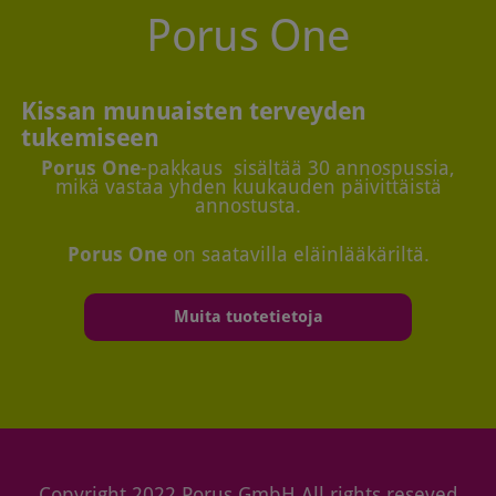
Porus One
Kissan munuaisten terveyden
tukemiseen
Porus One
-pakkaus sisältää 30 annospussia,
mikä vastaa yhden kuukauden päivittäistä
annostusta.
Porus One
on saatavilla eläinlääkäriltä.
Muita tuotetietoja
Copyright 2022 Porus GmbH All rights reseved