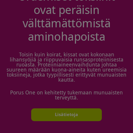
ovat peräisin
välttämättömistä
aminohapoista
Toisin kuin koirat, kissat ovat kokonaan
lihansyöjiä ja riippuvaisia runsasproteiinisesta
ruoasta. Proteiiniaineenvaihdunta johtaa
suureen määrään kuona-aineita kuten ureemisia
toksiineja, jotka tyypillisesti erittyvät munuaisten
kautta.
Porus One on kehitetty tukemaan munuaisten
terveyttä.
Lisätietoja