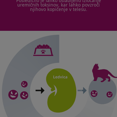
Posledično je lahko oslabljeno izločanje
uremičnih toksinov, kar lahko povzroči
njihovo kopičenje v telesu.