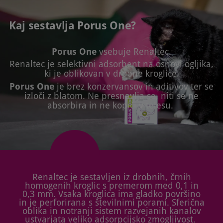
Kaj sestavlja Porus One?
Porus One
vsebuje Renaltec.
Renaltec je selektivni adsorbent na osnovi ogljika,
ki je oblikovan v drobne kroglice.
Porus One
je brez konzervansov in aditivov ter se
izloči z blatom. Ne presnavlja se, niti se ne
absorbira in ne kopiči v telesu.
Renaltec je sestavljen iz drobnih, črnih
homogenih kroglic s premerom med 0,1 in
0,3 mm. Vsaka kroglica ima gladko površino
in je perforirana s številnimi porami. Sferična
oblika in notranji sistem razvejanih kanalov
ustvarjata veliko adsorpcijsko zmogljivost.