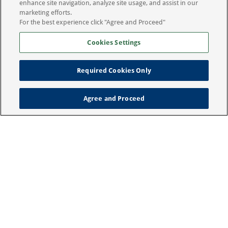
enhance site navigation, analyze site usage, and assist in our
expressa por escrito da DVP em qualquer forma
marketing efforts.
ou meio está proibida.
For the best experience click "Agree and Proceed"
Cookies Settings
Copyright 2022 Porus GmbH All rights reserved
Required Cookies Only
Condições de uso
Política de privacidade
Agree and Proceed