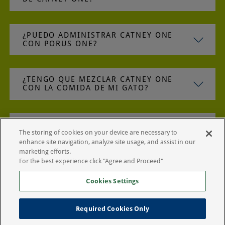
¿PUEDO ADMINISTRAR CATNEY ONE
CON PORUS ONE?
¿TENGO QUE MEZCLAR CATNEY ONE
CON LA COMIDA DE MI GATO?
¿CUÁNTO TIEMPO PUEDO DEJAR
CATNEY ONE EN LA COMIDA DE MI
The storing of cookies on your device are necessary to
GATO?
enhance site navigation, analyze site usage, and assist in our
marketing efforts.
For the best experience click "Agree and Proceed"
Cookies Settings
Required Cookies Only
Condiciones de Uso
Política de privacidad