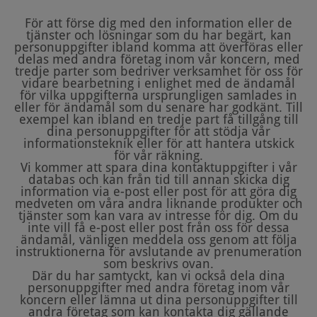
För att förse dig med den information eller de
tjänster och lösningar som du har begärt, kan
personuppgifter ibland komma att överföras eller
delas med andra företag inom vår koncern, med
tredje parter som bedriver verksamhet för oss för
vidare bearbetning i enlighet med de ändamål
för vilka uppgifterna ursprungligen samlades in
eller för ändamål som du senare har godkänt. Till
exempel kan ibland en tredje part få tillgång till
dina personuppgifter för att stödja vår
informationsteknik eller för att hantera utskick
för vår räkning.
Vi kommer att spara dina kontaktuppgifter i vår
databas och kan från tid till annan skicka dig
information via e-post eller post för att göra dig
medveten om våra andra liknande produkter och
tjänster som kan vara av intresse för dig. Om du
inte vill få e-post eller post från oss för dessa
ändamål, vänligen meddela oss genom att följa
instruktionerna för avslutande av prenumeration
som beskrivs ovan.
Där du har samtyckt, kan vi också dela dina
personuppgifter med andra företag inom vår
koncern eller lämna ut dina personuppgifter till
andra företag som kan kontakta dig gällande