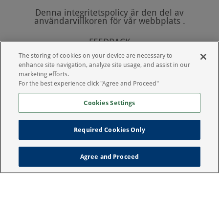
Denna integritetspolicy är den del av
användarvillkoren för vår webbplats .
FEEDBACK
The storing of cookies on your device are necessary to
Vi tar gärna emot kommentarer om denna
enhance site navigation, analyze site usage, and assist in our
integritetspolicy. Om du har frågor om policyn
marketing efforts.
eller någon del av våra tjänster kan du kontakta
For the best experience click "Agree and Proceed"
oss, genom att e-posta info.se@dechra.com.
Cookies Settings
Required Cookies Only
Copyright 2022 Porus GmbH All rights reseved
Legal Notice
Privacy Policy
Agree and Proceed