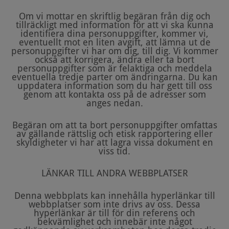
Om vi mottar en skriftlig begäran från dig och
tillräckligt med information för att vi ska kunna
identifiera dina personuppgifter, kommer vi,
eventuellt mot en liten avgift, att lämna ut de
personuppgifter vi har om dig, till dig. Vi kommer
också att korrigera, ändra eller ta bort
personuppgifter som är felaktiga och meddela
eventuella tredje parter om ändringarna. Du kan
uppdatera information som du har gett till oss
genom att kontakta oss på de adresser som
anges nedan.
Begäran om att ta bort personuppgifter omfattas
av gällande rättslig och etisk rapportering eller
skyldigheter vi har att lagra vissa dokument en
viss tid.
LÄNKAR TILL ANDRA WEBBPLATSER
Denna webbplats kan innehålla hyperlänkar till
webbplatser som inte drivs av oss. Dessa
hyperlänkar är till för din referens och
bekvämlighet och innebär inte något