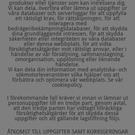
produkter eller tjänster som kan intressera dig.
Vi kan dela, överföra eller lämna ut uppgifter ur
våra databaser och serverloggar för att uppfylla
ett rättsligt krav, för rättskipningen, för att
interagera med
bedrägeribekämpningsdatabaser, för att skydda
dina grundläggande intressen, för att skydda
säkerheten eller integriteten av våra databaser
eller denna webbplats, för att vidta
försiktighetsåtgärder mot rättsligt ansvar, eller i
händelse av vår försäljning, sammanslagning,
omorganisation, upplösning eller liknande
händelse.
Vi kan dela din information med analytiska- och
sökmotorleverantörer vilka hjälper oss att
förbättra och optimera vår webbplats. Se vår
cookiepolicy.
I förekommande fall kräver vi innan vi lämnar ut
personuppgifter till en tredje part, genom avtal,
att den tredje parten har vidtagit tillräckliga
försiktighetsåtgärder för att skydda dessa
uppgifter och att gällande lagstiftning följs.
ÅTKOMST TILL UPPGIFTER SAMT KORRIGERINGAR