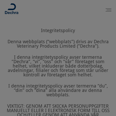
Integritetspolicy
Denna webbplats (“webbplats”) drivs av Dechra
Veterinary Products Limited (“Dechra”).
I denna integritetyspolicy avser termerna
“Dechra”, “vi”, “oss” och “vår” företaget som
helhet, vilket inkluderar både dotterbolag,
avdelningar, filialer och företag som står under
kontroll av företaget som helhet.
I denna integritetyspolicy avser termerna “du”,
“din” och “dina” alla användare av denna
webbplats.
VIKTIGT: GENOM ATT SKICKA PERSONUPPGIFTER
MANUELLT ELLER I ELEKTRONISK FORM TILL OSS
OCH/ELLER GENOM ATT ANVÄNDA VÅR