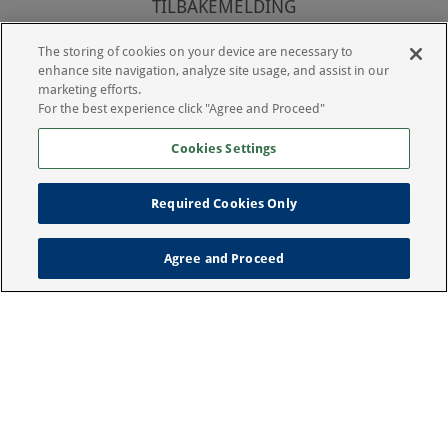
TILBAKEMELDING
Vi tar gjerne imot kommentarer til denne
The storing of cookies on your device are necessary to
personvernerklæringen. Hvis du har spørsmål om
enhance site navigation, analyze site usage, and assist in our
denne erklæringen eller deler av våre tjenester,
marketing efforts.
kan du kontakte oss på e-
For the best experience click "Agree and Proceed"
post info.no@dechra.com.
Cookies Settings
Required Cookies Only
Copyright 2022 Porus GmbH All rights reseved
Legal Notice
Privacy Policy
Agree and Proceed