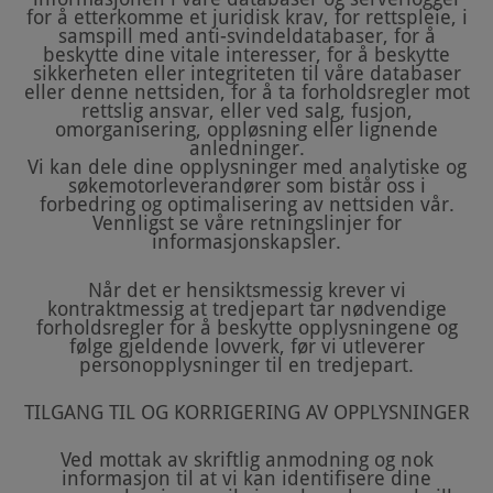
for å etterkomme et juridisk krav, for rettspleie, i
samspill med anti-svindeldatabaser, for å
beskytte dine vitale interesser, for å beskytte
sikkerheten eller integriteten til våre databaser
eller denne nettsiden, for å ta forholdsregler mot
rettslig ansvar, eller ved salg, fusjon,
omorganisering, oppløsning eller lignende
anledninger.
Vi kan dele dine opplysninger med analytiske og
søkemotorleverandører som bistår oss i
forbedring og optimalisering av nettsiden vår.
Vennligst se våre retningslinjer for
informasjonskapsler.
Når det er hensiktsmessig krever vi
kontraktmessig at tredjepart tar nødvendige
forholdsregler for å beskytte opplysningene og
følge gjeldende lovverk, før vi utleverer
personopplysninger til en tredjepart.
TILGANG TIL OG KORRIGERING AV OPPLYSNINGER
Ved mottak av skriftlig anmodning og nok
informasjon til at vi kan identifisere dine