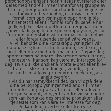
personopplysninger i noen tilfeller overføres eller
deles med andre firmaer innenfor vår gruppe av
firmaer, tredjeparter som handler på vegne av
oss for videre bearbeiding i samsvar med de
formål som opplysningene opprinnelig ble
innhentet til eller til formål som du senere har
godkjent. For eksempel kan en tredjepart noen
ganger få tilgang til dine personopplysninger for
å kunne understøtte vår informasjonsteknologi
eller foreta utsendelser på våre vegne.
Vi vil beholde dine kontaktopplysninger i vår
database og kan, fra tid til annen, sende deg e-
post eller brev med informasjon for å gjøre deg
oppmerksom på andre tilsvarende produkter og
tjenester vi har som kan være av interesse for
deg. Hvis du ikke ønsker å motta e-post eller brev
fra oss i slike anledninger, vennligst gi oss
beskjed ved å følge prosedyren «meld deg av»
angitt ovenfor.
Hvis du har samtykket til det, kan vi også dele
dine personopplysninger med andre firmaer
innenfor vår gruppe av firmaer eller utlevere
dine personopplysninger til andre virksomheter
som kan kontakte deg om sine produkter eller
tjenester som kan være av interesse for deg.
Vi kan dele, overføre eller fremvise
informasjonen i våre databaser og serverlogger