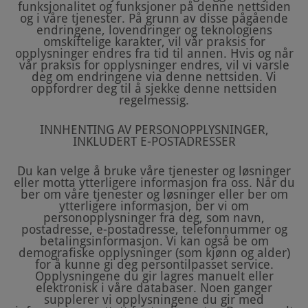
funksjonalitet og funksjoner på denne nettsiden
og i våre tjenester. På grunn av disse pågående
endringene, lovendringer og teknologiens
omskiftelige karakter, vil vår praksis for
opplysninger endres fra tid til annen. Hvis og når
vår praksis for opplysninger endres, vil vi varsle
deg om endringene via denne nettsiden. Vi
oppfordrer deg til å sjekke denne nettsiden
regelmessig.
INNHENTING AV PERSONOPPLYSNINGER,
INKLUDERT E-POSTADRESSER
Du kan velge å bruke våre tjenester og løsninger
eller motta ytterligere informasjon fra oss. Når du
ber om våre tjenester og løsninger eller ber om
ytterligere informasjon, ber vi om
personopplysninger fra deg, som navn,
postadresse, e-postadresse, telefonnummer og
betalingsinformasjon. Vi kan også be om
demografiske opplysninger (som kjønn og alder)
for å kunne gi deg persontilpasset service.
Opplysningene du gir lagres manuelt eller
elektronisk i våre databaser. Noen ganger
supplerer vi opplysningene du gir med