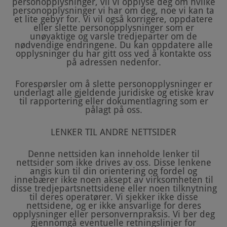
personopplysninger, vil vi opplyse deg om hvilke
personopplysninger vi har om deg, noe vi kan ta
et lite gebyr for. Vi vil også korrigere, oppdatere
eller slette personopplysninger som er
unøyaktige og varsle tredjeparter om de
nødvendige endringene. Du kan oppdatere alle
opplysninger du har gitt oss ved å kontakte oss
på adressen nedenfor.
Forespørsler om å slette personopplysninger er
underlagt alle gjeldende juridiske og etiske krav
til rapportering eller dokumentlagring som er
pålagt på oss.
LENKER TIL ANDRE NETTSIDER
Denne nettsiden kan inneholde lenker til
nettsider som ikke drives av oss. Disse lenkene
angis kun til din orientering og fordel og
innebærer ikke noen aksept av virksomheten til
disse tredjepartsnettsidene eller noen tilknytning
til deres operatører. Vi sjekker ikke disse
nettsidene, og er ikke ansvarlige for deres
opplysninger eller personvernpraksis. Vi ber deg
gjennomgå eventuelle retningslinjer for