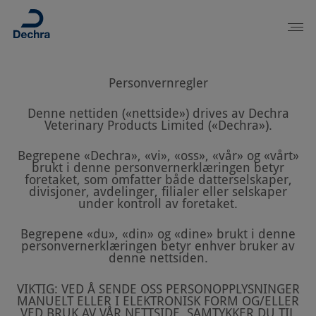
Personvernregler
Denne nettiden («nettside») drives av Dechra
Veterinary Products Limited («Dechra»).
Begrepene «Dechra», «vi», «oss», «vår» og «vårt»
brukt i denne personvernerklæringen betyr
foretaket, som omfatter både datterselskaper,
divisjoner, avdelinger, filialer eller selskaper
under kontroll av foretaket.
Begrepene «du», «din» og «dine» brukt i denne
personvernerklæringen betyr enhver bruker av
denne nettsiden.
VIKTIG: VED Å SENDE OSS PERSONOPPLYSNINGER
MANUELT ELLER I ELEKTRONISK FORM OG/ELLER
VED BRUK AV VÅR NETTSIDE, SAMTYKKER DU TIL