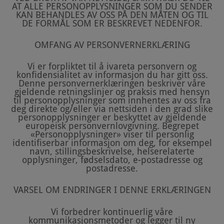
AT ALLE PERSONOPPLYSNINGER SOM DU SENDER
KAN BEHANDLES AV OSS PÅ DEN MÅTEN OG TIL
DE FORMÅL SOM ER BESKREVET NEDENFOR.
OMFANG AV PERSONVERNERKLÆRING
Vi er forpliktet til å ivareta personvern og
konfidensialitet av informasjon du har gitt oss.
Denne personvernerklæringen beskriver våre
gjeldende retningslinjer og praksis med hensyn
til personopplysninger som innhentes av oss fra
deg direkte og/eller via nettsiden i den grad slike
personopplysninger er beskyttet av gjeldende
europeisk personvernlovgivning. Begrepet
«Personopplysninger» viser til personlig
identifiserbar informasjon om deg, for eksempel
navn, stillingsbeskrivelse, helserelaterte
opplysninger, fødselsdato, e-postadresse og
postadresse.
VARSEL OM ENDRINGER I DENNE ERKLÆRINGEN
Vi forbedrer kontinuerlig våre
kommunikasjonsmetoder og legger til ny