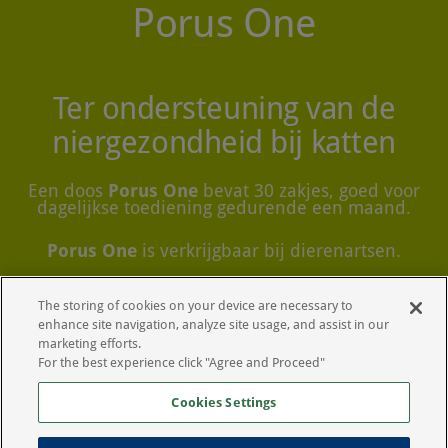
Porus One
Ter ondersteuning van de
niergezondheid bij katten
Een doos
Porus One
bevat 30 zakjes, goed voor
dagelijkse toediening gedurende een maand.
Porus One
is verkrijgbaar bij dierenartsen.
The storing of cookies on your device are necessary to
Aanvullende productinformatie
enhance site navigation, analyze site usage, and assist in our
marketing efforts.
For the best experience click "Agree and Proceed"
Cookies Settings