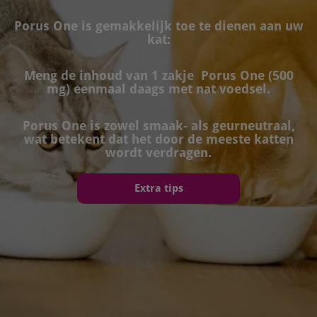
Porus One is gemakkelijk toe te dienen aan uw
kat:
Meng de inhoud van 1 zakje Porus One (500
mg) eenmaal daags met nat voedsel.
Porus One is zowel smaak- als geurneutraal,
wat betekent dat het door de meeste katten
wordt verdragen.
Extra tips