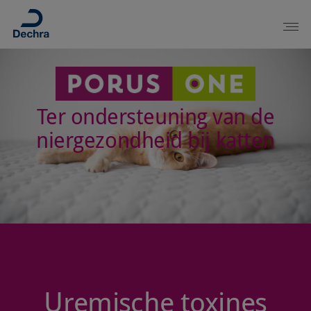
Ter ondersteuning van de
niergezondheid bij katten
Uremische toxines