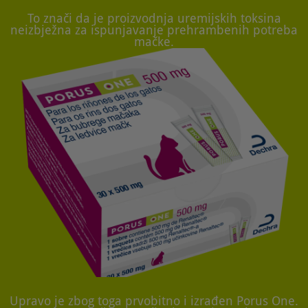
To znači da je proizvodnja uremijskih toksina
neizbježna za ispunjavanje prehrambenih potreba
mačke.
Upravo je zbog toga prvobitno i izrađen Porus One.