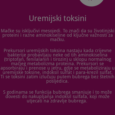
Uremijski toksini
Mačke su isključivi mesojedi. To znači da su životinjski
proteini i razne aminokiseline od ključne važnosti za
mačku.
Prekursori uremijskih toksina nastaju kada crijevne
bakterije probavljaju neke od tih aminokiselina
(triptofan, fenilalanin i tirozin) u sklopu normalnog
mačjeg metabolizma proteina. Prekursori se
apsorbiraju i prenose u jetru, gdje se metaboliziraju u
uremijske toksine, indoksil sulfat i para-krezil sulfat.
Ti se toksini zatim izlučuju putem bubrega bez štetnih
posljedica.
S godinama se funkcija bubrega smanjuje i to može
dovesti do nakupljanja indoksil sulfata, koji može
utjecati na zdravlje bubrega.