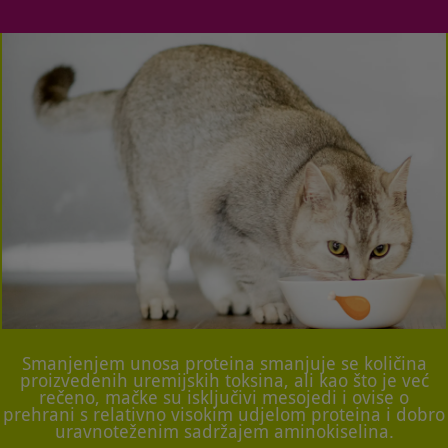
Smanjenjem unosa proteina smanjuje se količina
proizvedenih uremijskih toksina, ali kao što je već
rečeno, mačke su isključivi mesojedi i ovise o
prehrani s relativno visokim udjelom proteina i dobro
uravnoteženim sadržajem aminokiselina.