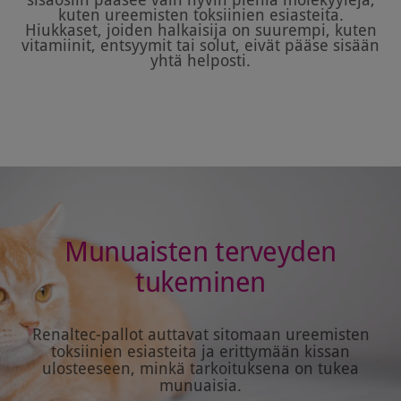
sisäosiin pääsee vain hyvin pieniä molekyylejä,
kuten ureemisten toksiinien esiasteita.
Hiukkaset, joiden halkaisija on suurempi, kuten
vitamiinit, entsyymit tai solut, eivät pääse sisään
yhtä helposti.
Munuaisten terveyden
tukeminen
Renaltec-pallot auttavat sitomaan ureemisten
toksiinien esiasteita ja erittymään kissan
ulosteeseen, minkä tarkoituksena on tukea
munuaisia.