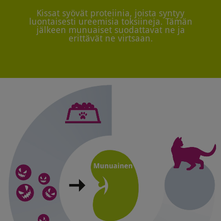
Kissat syövät proteiinia, joista syntyy
luontaisesti ureemisia toksiineja. Tämän
jälkeen munuaiset suodattavat ne ja
erittävät ne virtsaan.