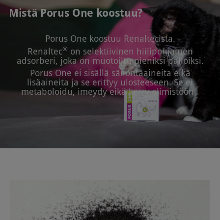
Mistä Porus One koostuu?
Porus One koostuu Renaltecista.
®
Renaltec
on selektiivinen hiilipohjainen
adsorberi, joka on muotoiltu pieniksi palloiksi.
Porus One ei sisällä säilöntäaineita eikä
lisäaineita ja se erittyy ulosteeseen. Se ei
metaboloidu, imeydy eikä kerry elimistöön.