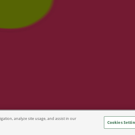
gation, analyze site usage, and assist in our
Cookies Settin