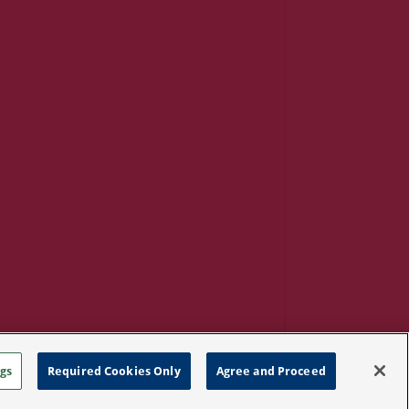
gs
Required Cookies Only
Agree and Proceed