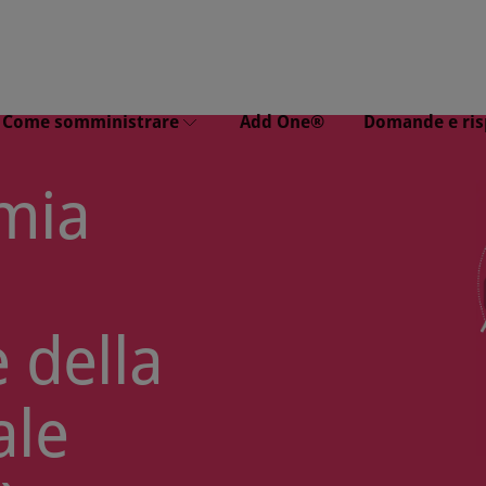
Come somministrare
Add One®
Domande e ris
emia
nale
ome utilizzare Catney®
Catney® One
One
Porus® One:
ome utilizzare Porus®
One
 della
ale