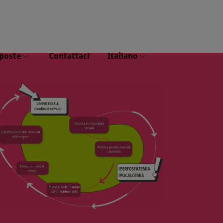
poste
Contattaci
Italiano
: FAQ
Dansk
 FAQ
Nederlands
Polski
Suomi
Français
Deutsch
Italiano