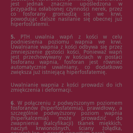
jest jednak znacznie upośledzona w
przypadku osłabionej czynności nerek, przez
co fosforany gromadzą się we krwi,
powodując dalsze nasilanie się obecnej już
hiperfosfatemii.
5.
PTH uwalnia wapń z kości w celu
podniesienia poziomu wapnia we krwi.
Uwalnianie wapnia z kości odbywa się przez
zmniejszenie gęstości kości. Ponieważ wapń
jest przechowywany w kościach w postaci
fosforanu wapnia, fosforan jest również
automatycznie uwalniany, co dodatkowo
zwiększa już istniejącą hiperfosfatemię.
Uwalnianie wapnia z kości prowadzi do ich
zmiękczenia i deformacji.
6
. W połączeniu z podwyższonym poziomem
fosforanów (hiperfosfatemia), prawidłowy, a
szczególnie podwyższony poziom wapnia
(hiperkalcemia) może prowadzić do
zwapnienia (kalcyfikacji) tkanek miękkich,
naczyń krwionośnych, ściany żołądka,