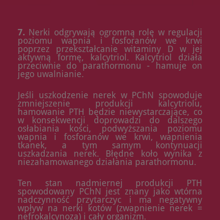
7.
Nerki odgrywają ogromną rolę w regulacji
poziomu wapnia i fosforanów we krwi
poprzez przekształcanie witaminy D w jej
aktywną formę, kalcytriol. Kalcytriol działa
przeciwnie do parathormonu - hamuje on
jego uwalnianie.
Jeśli uszkodzenie nerek w PChN spowoduje
zmniejszenie produkcji kalcytriolu,
hamowanie PTH będzie niewystarczające, co
w konsekwencji doprowadzi do dalszego
osłabiania kości, podwyższania poziomu
wapnia i fosforanów we krwi, wapnienia
tkanek, a tym samym kontynuacji
uszkadzania nerek. Błędne koło wynika z
niezahamowanego działania parathormonu.
Ten stan nadmiernej produkcji PTH
spowodowany PChN jest znany jako wtórna
nadczynność przytarczyc i ma negatywny
wpływ na nerki kotów (zwapnienie nerek =
nefrokalcynoza) i cały organizm.