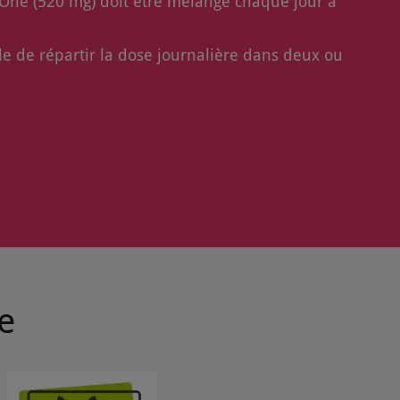
One (520 mg) doit être mélangé chaque jour à
le de répartir la dose journalière dans deux ou
e