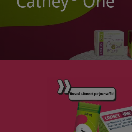
Catney
One