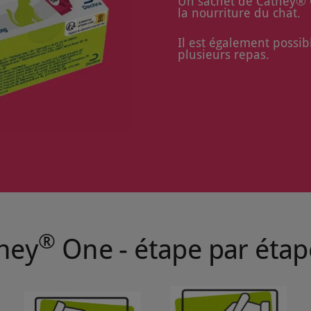
Un sachet de Catney® 
la nourriture du chat.
Il est également possib
plusieurs repas.
®
tney
One - étape par étap